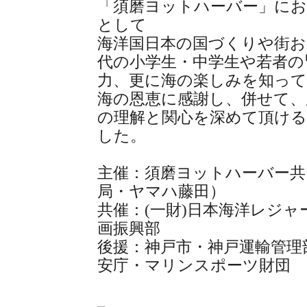
「須磨ヨットハーバー」にお
として
海洋国日本の国づくりや街お
代の小学生・中学生や若者の
力、更に海の楽しみを知っ
海の恩恵に感謝し、併せて、
の理解と関心を深めて頂け
した。
主催：須磨ヨットハーバー共
局・ヤマハ藤田）
共催：(一財)日本海洋レジャ
画振興部
後援：神戸市・神戸運輸管理
安庁・マリンスポーツ財団